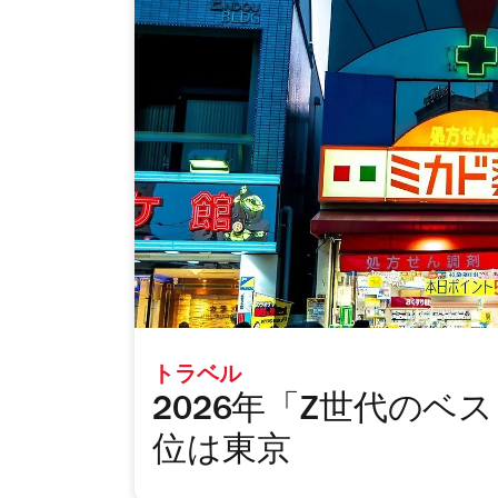
た
め
の
ベ
ス
ト
ガ
イ
ド
トラベル
2026年「Z世代のベ
位は東京