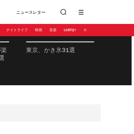
ニュースレター
検
に登録
索
ナイトライフ
映画
音楽
LGBTQ+
ホテル
レストラン＆カフェ
が楽
東京、かき氷31選
選