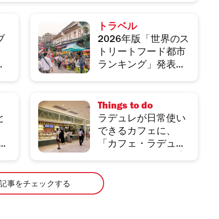
トラベル
ブ
2026年版「世界のス
トリートフード都市
ト
ランキング」発表、
・
1位はホーチミン
Things to do
と
ラデュレが日常使い
できるカフェに、
が広
「カフェ・ラデュ
レ」がエキュート大
宮に関東初出店
記事をチェックする