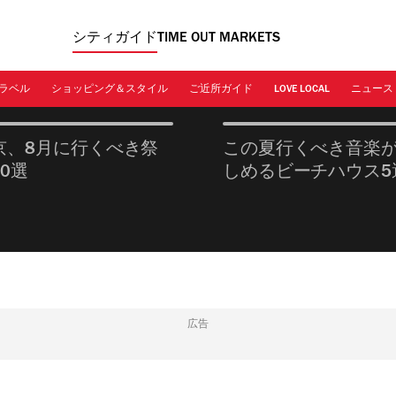
シティガイド
TIME OUT MARKETS
ラベル
ショッピング＆スタイル
ご近所ガイド
LOVE LOCAL
ニュース
京、8月に行くべき祭
この夏行くべき音楽
10選
しめるビーチハウス5
広告