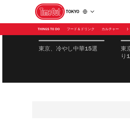
コ
フ
TOKYO
ン
ッ
テ
タ
ン
ー
THINGS TO DO
フード＆ドリンク
カルチャー
ト
ツ
に
に
移
移
動
東京、冷やし中華15選
東
東
動
り
京
ガ
イ
ド
ロ
ー