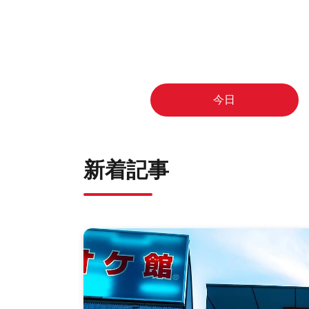
カ
ル
エ
キ
ス
パ
今日
ー
ト
に
よ
新着記事
る
都
市
生
活
者
の