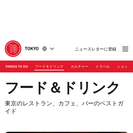
コ
フ
ン
ッ
テ
タ
ン
ー
ツ
に
に
移
移
動
TOKYO
ニュースレターに登録
動
THINGS TO DO
フード＆ドリンク
カルチャー
トラベル
ショッピ
フード＆ドリンク
東京のレストラン、カフェ、バーのベストガ
イド