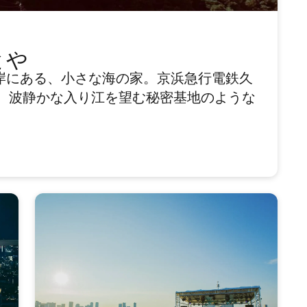
とや
岸にある、小さな海の家。京浜急行電鉄久
分、波静かな入り江を望む秘密基地のような