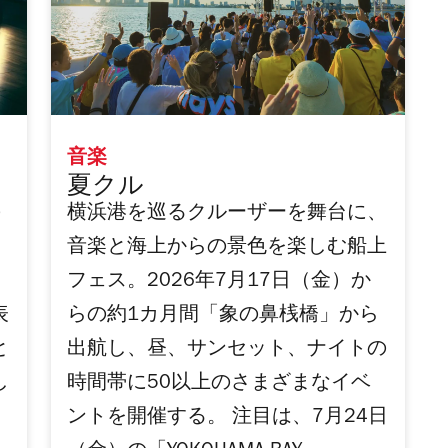
音楽
夏クル
の
横浜港を巡るクルーザーを舞台に、
音楽と海上からの景色を楽しむ船上
定
フェス。2026年7月17日（金）か
表
らの約1カ月間「象の鼻桟橋」から
と
出航し、昼、サンセット、ナイトの
し
時間帯に50以上のさまざまなイベ
ントを開催する。 注目は、7月24日