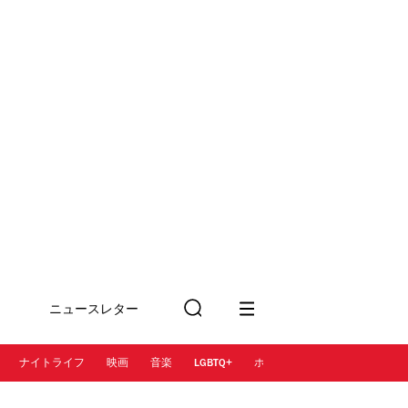
ニュースレター
検
に登録
索
ナイトライフ
映画
音楽
LGBTQ+
ホテル
レストラン＆カフェ