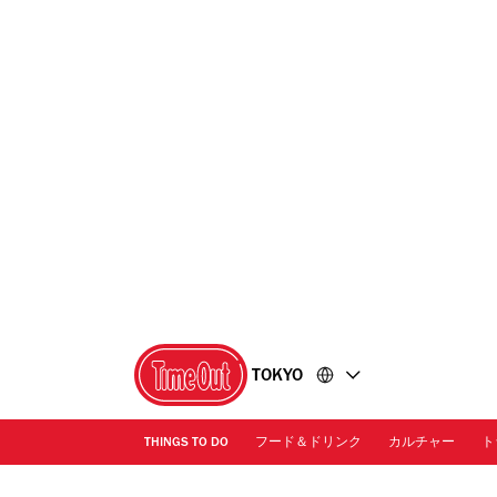
コ
フ
ン
ッ
テ
タ
ン
ー
ツ
に
に
移
移
動
動
TOKYO
THINGS TO DO
フード＆ドリンク
カルチャー
ト