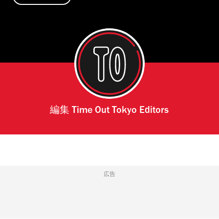
編集
Time Out Tokyo Editors
広告