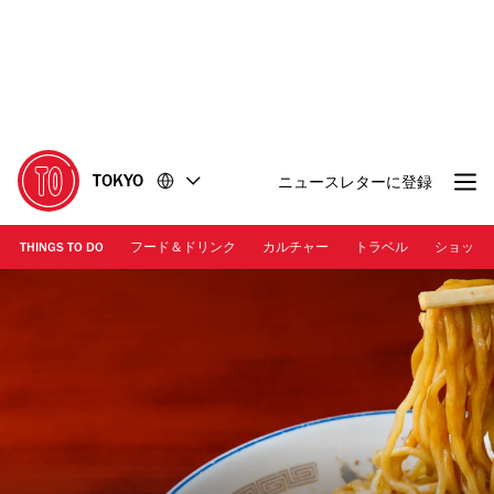
コ
フ
ン
ッ
テ
タ
ン
ー
ツ
に
に
移
移
動
TOKYO
ニュースレターに登録
動
THINGS TO DO
フード＆ドリンク
カルチャー
トラベル
ショッピ