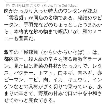
支那そば屋 こうや（Photo: Time Out Tokyo）
肉がたっぷり入った特大のワンタンが並ぶ
「雲呑麺」が同店の名物である。腸詰めやピ
ータン、手羽先などのちょっとしたつまみか
ら、本格的な炒め物まで幅広いが、麺のメニ
ューも豊富だ。
激辛の「極辣麺（からいからいそば）」は、
都内随一、殺人級の辛さを誇る超激辛ラーメ
ン。見た目は野菜の具材がたっぷりで、レタ
ス、パクチー、トマト、白ネギ、青ネギ、赤
ピーマン、エビ、肉、イカ、キュウリ、イン
ゲンなどの具材がざく切りで乗っている。あ
まりの辛さで、野菜の甘みで口の中を中和さ
せてやっと完食できる。