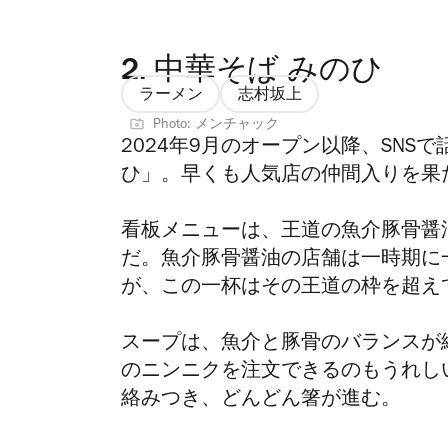
2.
中華そば みのひ
ラーメン
志村坂上
Photo: メンチャック
2024年9月のオープン以降、SNS
ひ」。早くも人気店の仲間入りを
看板メニューは、王道の魚介豚骨醤油
だ。魚介豚骨醤油の店舗は一時期に
が、この一杯はその王道の枠を超え
スープは、魚介と豚骨のバランスが
のニンニクを注文できるのもうれし
絡みつき、どんどん箸が進む。