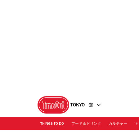
コ
フ
ン
ッ
テ
タ
ン
ー
ツ
に
に
移
移
動
動
TOKYO
THINGS TO DO
フード＆ドリンク
カルチャー
ト