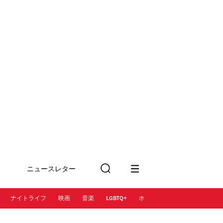
ニュースレター
検
に登録
索
ナイトライフ
映画
音楽
LGBTQ+
ホテル
レストラン＆カフェ