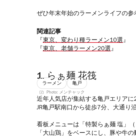
ぜひ年末年始のラーメンライフの参
関連記事
『
東京、変わり種ラーメン10選
』
『
東京、老舗ラーメン20選
』
1.
らぁ麺 花筏
ラーメン
亀戸
Photo: メンチャック
近年人気店が集結する亀戸エリアに2
JR亀戸駅南口から徒歩7分、大通り
看板メニューは「特製らぁ麺 塩」（
「大山鶏」をベースにし、豚や牛の