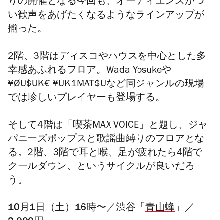
りの開催となる今回も、オーディエンスがつ
い歓声をあげたくなるようなラインアップが
揃った。
2階、3階はディスコやハウスを中心とした多
幸感あふれるフロア。Wada Yosukeや
¥ØU$UK€ ¥UK1MAT$Uなど同ジャンルの現場
では珍しいプレイヤーも登場する。
そして4階は「喫茶MAX VOICE」と題し、ジャ
パニーズポップスと歌謡曲縛りのフロアとな
る。2階、3階で耳と喉、足が疲れたら4階で
クールダウン、というサイクルが良いだろ
う。
10月1日（土）16時〜／渋谷「
青山蜂
」／