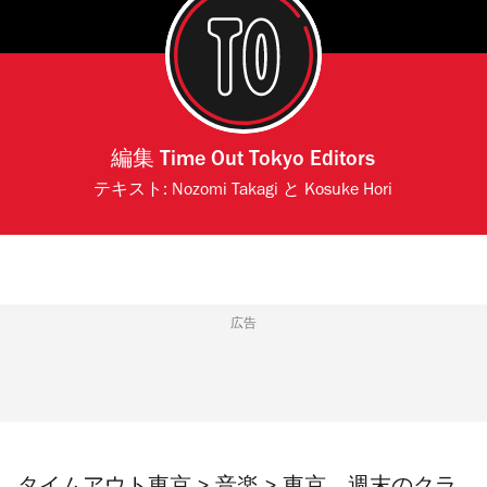
編集
Time Out Tokyo Editors
テキスト:
Nozomi Takagi
と
Kosuke Hori
広告