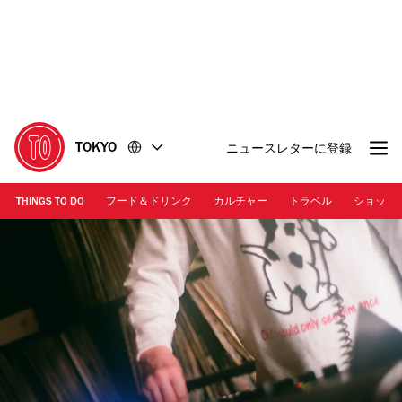
コ
フ
ン
ッ
テ
タ
ン
ー
ツ
に
に
移
移
動
TOKYO
ニュースレターに登録
動
THINGS TO DO
フード＆ドリンク
カルチャー
トラベル
ショッピ