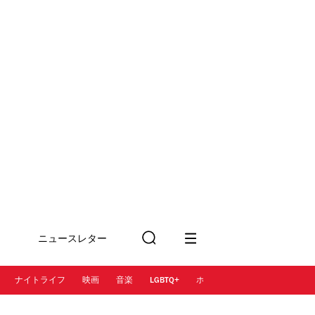
ニュースレター
検
に登録
索
ナイトライフ
映画
音楽
LGBTQ+
ホテル
レストラン＆カフェ