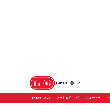
コ
フ
ン
ッ
テ
タ
ン
ー
ツ
に
に
移
移
動
動
TOKYO
THINGS TO DO
フード＆ドリンク
カルチャー
ト