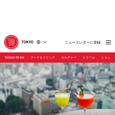
コ
フ
ン
ッ
テ
タ
ン
ー
ツ
に
に
移
移
動
TOKYO
ニュースレターに登録
動
THINGS TO DO
フード＆ドリンク
カルチャー
トラベル
ショッピ