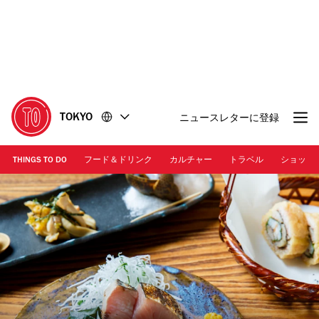
コ
フ
ン
ッ
テ
タ
ン
ー
ツ
に
に
移
移
動
TOKYO
ニュースレターに登録
動
THINGS TO DO
フード＆ドリンク
カルチャー
トラベル
ショッピ