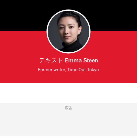
テキスト
Emma Steen
Former writer, Time Out Tokyo
広告