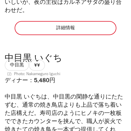
いしいが、夜の主役はカルネアサダの盛り合
わせだ。
詳細情報
中目黒 いぐち
中目黒
価
Photo: Nakameguro Iguchi
格
ディナー：5,480円
2/4
中目黒 いぐちは、中目黒の閑静な通りにたた
ずむ、通常の焼き鳥店よりも上品で落ち着い
た店構えだ。
寿司店のようにヒノキの一枚板
でできたカウンターを挟んで、職人が炭火で
焼きたての焼き鳥を一本ずつ提供してくれ