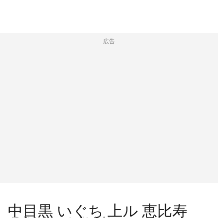
広告
中目黒 いぐち 上ル 恵比寿