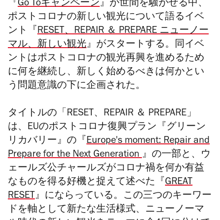
『
Go Toキャンペーン
』が世間を騒がせる中、
ポストコロナの新しい観光について語るイベ
ント『
RESET、REPAIR ＆ PREPARE ニューノー
マル、新しい観光
』がスタートする。同イベ
ントはポストコロナの観光再興を進めるため
に何を継続し、新しく始めるべきは何かとい
う問題意識の下に企画された。
タイトルの
「RESET、REPAIR ＆ PREPARE」
は、EUのポストコロナ復興プラン『グリーン
リカバリー』の『
Europe's moment: Repair and
Prepare for the Next Generation
』の一部
と、ウ
ェールズ公チャールズがコロナ禍を何か有益
なものを得る好機と捉えて述べた『
GREAT
RESET
』にならっている。この三つのキーワー
ド
を軸として
新たな生活様式、ニューノーマ