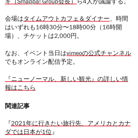
キ（
Smappa! Group会長
）
ら4人が議論する。
会場は
タイムアウトカフェ＆ダイナー
、時間
はいずれも16時30分〜18時00分（16時開
場）、チケットは2,000円。
なお、イベント当日は
vimeoの公式チャンネル
でもオンライン配信予定。
『ニューノーマル、新しい観光』の詳しい情
報はこちら
関連記事
『
2021
年に行きたい旅行先、アメリカとカナ
ダでは日本が
1
位
』