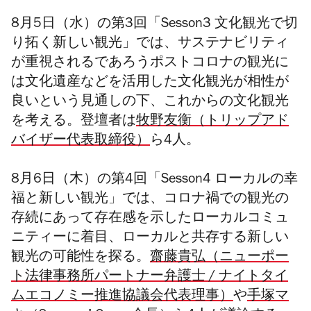
8月5日（水）の第3回「
Sesson3 文化観光で切
り拓く新しい観光
」では、サステナビリティ
が重視されるであろうポストコロナの観光に
は文化遺産などを活用した文化観光が相性が
良いという見通しの下、これからの文化観光
を考える。登壇者は
牧野友衡（トリップアド
バイザー代表取締役）
ら4人。
8月6日（木）の第4回「
Sesson4 ローカルの幸
福と新しい観光
」では、コロナ禍での観光の
存続にあって存在感を示したローカルコミュ
ニティーに着目、ローカルと共存する新しい
観光の可能性を探る。
齋藤貴弘（ニューポー
ト法律事務所パートナー弁護士 / ナイトタイ
ムエコノミー推進協議会代表理事）
や
手塚マ