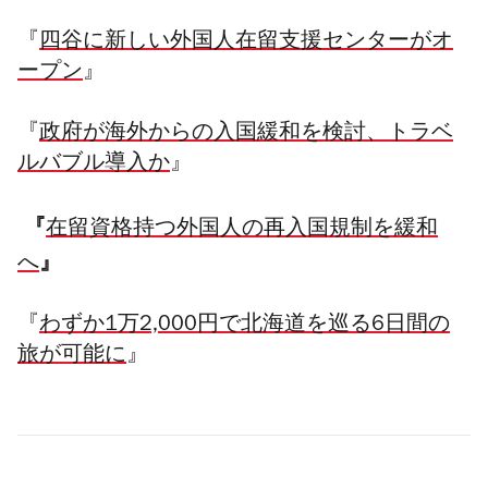
『
四谷に新しい外国人在留支援センターがオ
ープン
』
『
政府が海外からの入国緩和を検討、トラベ
ルバブル導入か
』
『
在留資格持つ外国人の再入国規制を緩和
』
へ
『
わずか1万2,000円で北海道を巡る6日間の
旅が可能に
』