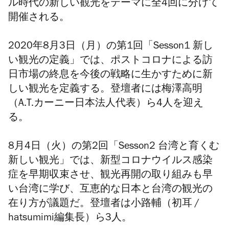
ル時代の新しい観光をテーマに
全4回に分けて
開催される。
2020年8月3日（月）の第1回「Sesson1 新し
い観光の定義」では、ポストコロナによる訪
日市場の終息を今後の戦略に生かすために新
しい観光を定義する。登壇者には梅澤高明
（A.T.カーニー日本法人代表）ら4人を迎え
る。
8月4日（火）の第2回「
Sesson2 台湾と育くむ
新しい観光
」では、新型コロナウイルス感染
症を早期収束させ、観光再開の取り組みも早
い台湾に学び、互恵的な日本と台湾の観光の
在り方が議題だ。登壇者は小路輔（初耳 /
hatsumimi編集長）ら3人。