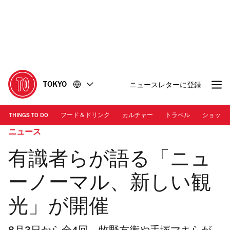
コ
フ
ン
ッ
テ
タ
ン
ー
ツ
に
に
移
移
動
TOKYO
ニュースレターに登録
動
THINGS TO DO
フード＆ドリンク
カルチャー
トラベル
ショッピ
ニュース
有識者らが語る「ニュ
ーノーマル、新しい観
光」が開催