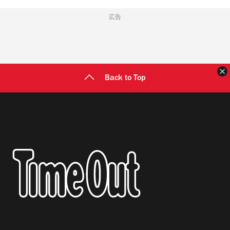
広告
Back to Top