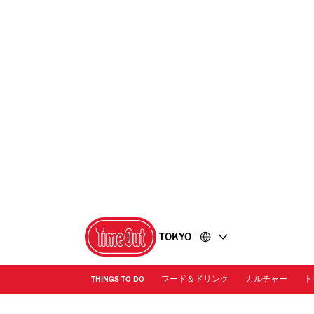
コ
フ
ン
ッ
テ
タ
ン
ー
ツ
に
に
移
移
動
動
TOKYO
THINGS TO DO
フード＆ドリンク
カルチャー
ト