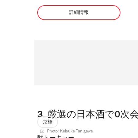
詳細情報
3.
厳選の日本酒で0次
京橋
Photo: Keisuke Tanigawa