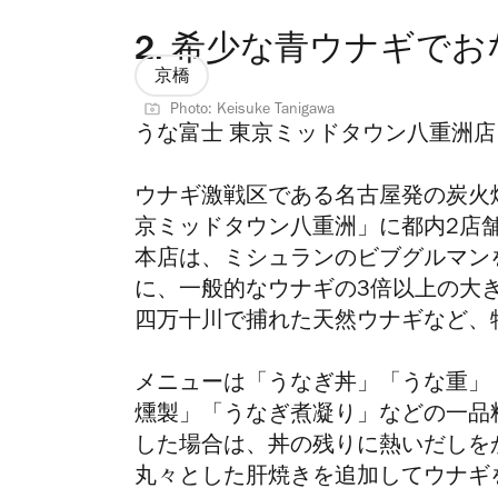
2.
希少な青ウナギでお
京橋
Photo: Keisuke Tanigawa
うな富士 東京ミッドタウン八重洲店
ウナギ激戦区である名古屋発の炭火
京ミッドタウン八重洲」に都内2店舗
本店は、ミシュランのビブグルマン
に、一般的なウナギの3倍以上の大
四万十川で捕れた天然ウナギなど、
メニューは「うなぎ丼」「うな重」
燻製」「うなぎ煮凝り」などの一品
した場合は、丼の残りに熱いだしを
丸々とした肝焼きを追加してウナギ