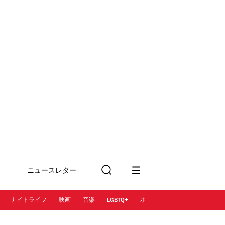
ニュースレター
検
に登録
索
ナイトライフ
映画
音楽
LGBTQ+
ホテル
レストラン＆カフェ