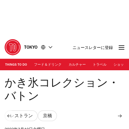
コ
フ
ン
ッ
テ
タ
ン
ー
ツ
に
に
移
移
動
TOKYO
ニュースレターに登録
動
THINGS TO DO
フード＆ドリンク
カルチャー
トラベル
ショッピ
Photo: Keisuke Tanigawa
かき氷コレクション・
バトン
レストラン
京橋