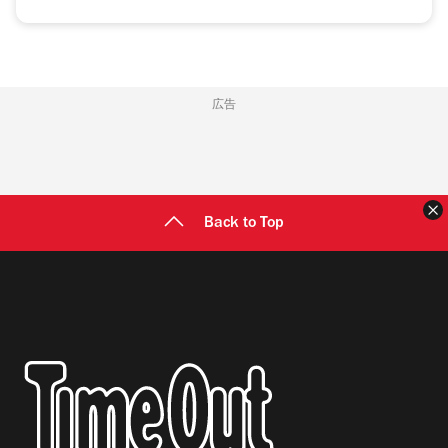
広告
Back to Top