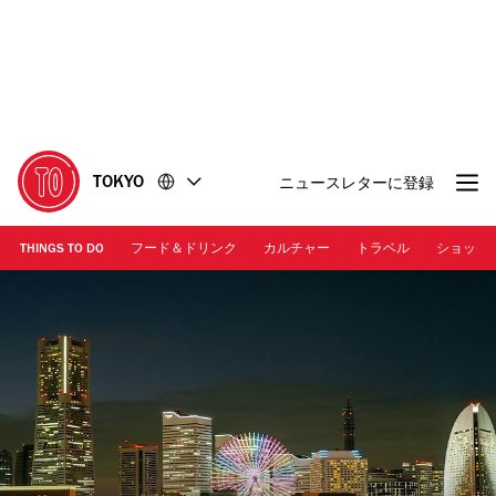
コ
フ
ン
ッ
テ
タ
ン
ー
ツ
に
に
移
移
動
TOKYO
ニュースレターに登録
動
THINGS TO DO
フード＆ドリンク
カルチャー
トラベル
ショッピ