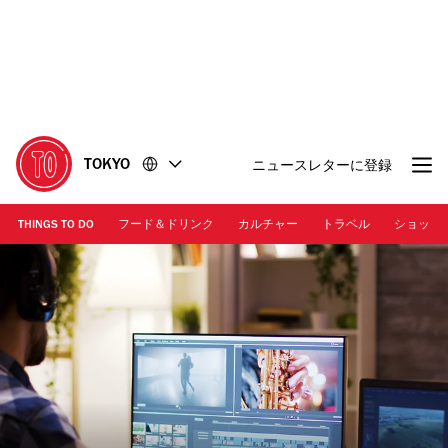
コ
フ
ン
ッ
テ
タ
ン
ー
ツ
に
に
移
移
動
TOKYO
ニュースレターに登録
動
THINGS TO DO
フード＆ドリンク
カルチャー
トラベル
ショッピ