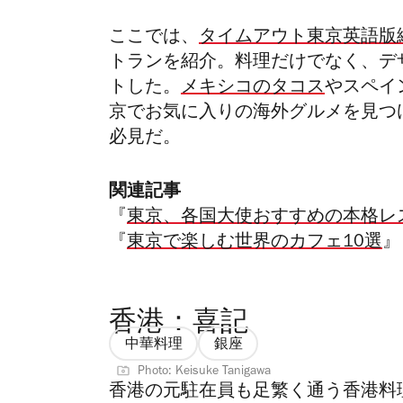
ここでは、
タイムアウト東京英語版
トランを紹介。料理だけでなく、デ
トした。
メキシコのタコス
やスペイ
京でお気に入りの海外グルメを見つ
必見だ。
関連記事
『
東京、各国大使おすすめの本格レ
『
東京で楽しむ世界のカフェ10選
』
香港：喜記
中華料理
銀座
Photo: Keisuke Tanigawa
香港の元駐在員も足繁く通う香港料理