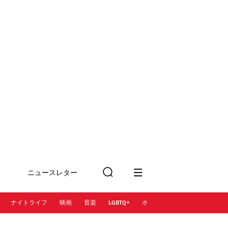
ニュースレター
検
に登録
索
ナイトライフ
映画
音楽
LGBTQ+
ホテル
レストラン＆カフェ