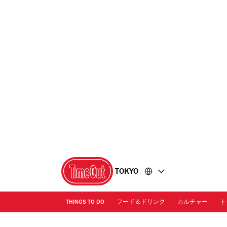
コ
フ
ン
ッ
テ
タ
ン
ー
ツ
に
に
移
移
動
動
TOKYO
THINGS TO DO
フード＆ドリンク
カルチャー
ト