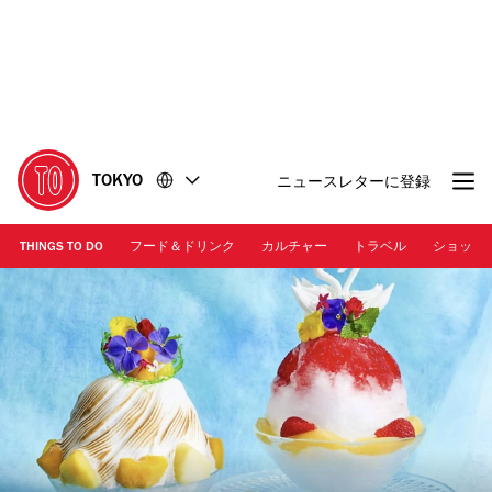
コ
フ
ン
ッ
テ
タ
ン
ー
ツ
に
に
移
移
動
TOKYO
ニュースレターに登録
動
THINGS TO DO
フード＆ドリンク
カルチャー
トラベル
ショッピ