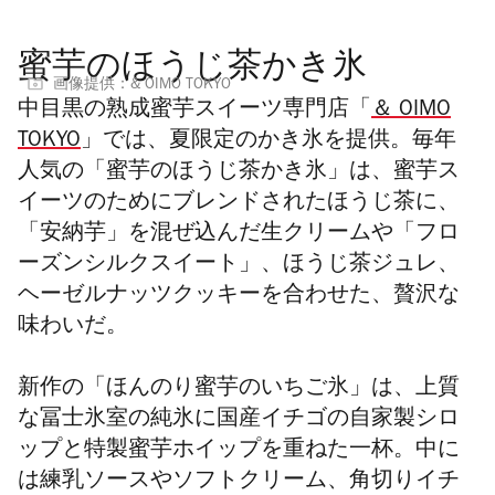
蜜芋のほうじ茶かき氷
画像提供：& OIMO TOKYO
中目黒の熟成蜜芋スイーツ専門店「
＆ OIMO
TOKYO
」では、夏限定のかき氷を提供。毎年
人気の「蜜芋のほうじ茶かき氷」は、蜜芋ス
イーツのためにブレンドされたほうじ茶に、
「安納芋」を混ぜ込んだ生クリームや「フロ
ーズンシルクスイート」、ほうじ茶ジュレ、
ヘーゼルナッツクッキーを合わせた、贅沢な
味わいだ。
新作の「ほんのり蜜芋のいちご氷」は、上質
な
冨士氷室
の純氷に国産イチゴの自家製シロ
ップと特製蜜芋ホイップを重ねた一杯。中に
は練乳ソースやソフトクリーム、角切りイチ