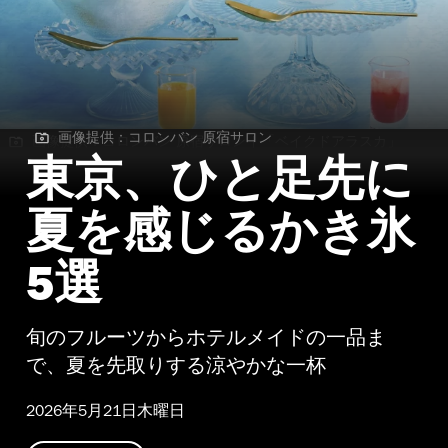
画像提供：コロンバン 原宿サロン
画像提供：コロンバン 原宿サロン | 「ベイクドアラスカ」
「スワン」
東京、ひと足先に
夏を感じるかき氷
5選
旬のフルーツからホテルメイドの一品ま
で、夏を先取りする涼やかな一杯
2026年5月21日木曜日