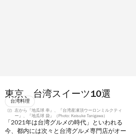
東京、台湾スイーツ10選
台湾料理
左から『地瓜球 串』、『台湾産凍頂ウーロンミルクティ
ー』、『地瓜球 袋』（Photo: Keisuke Tanigawa）
「2021年は台湾グルメの時代」といわれる
今、
都内には次々と台湾グルメ専門店がオー