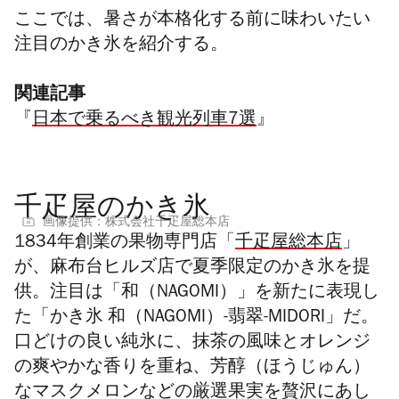
ここでは、暑さが本格化する前に味わいたい
注目のかき氷を紹介する。
関連記事
『
日本で乗るべき観光列車7選
』
千疋屋のかき氷
画像提供：株式会社千疋屋総本店
1834年創業の果物専門店「
千疋屋総本店
」
が、麻布台ヒルズ店で夏季限定のかき氷を提
供。注目は「和（NAGOMI）」を新たに表現し
た「かき氷 和（NAGOMI）
-翡翠-MIDORI
」だ。
口どけの良い純氷に、抹茶の風味とオレンジ
の爽やかな香りを重ね、芳醇（ほうじゅん）
なマスクメロンなどの厳選果実を贅沢にあし