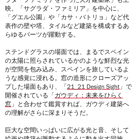
ラダ・ファミリアを作った天才建築家」も上
映。
「サグラダ・ファミリア」を中心に、
「グエル公園」や「
カサ・バトリョ」など代
表作の壁や塔、タイルなど建築を構成するあ
らゆるパーツが躍動する。
ステンドグラスの場面では、まるでスペイン
の太陽に照らされているかのような鮮烈な光
が空間を包み込み、スペインを旅しているよ
うな感覚に浸れる。
窓の造形にクローズアッ
プした場面もあり、「
21_21 Design Sight
」で
開催されている「
ガウディ：未来をひらく
窓
」と合わせて鑑賞すれば、ガウディ建築へ
の理解がさらに深まりそうだ。
巨大な空間いっぱいに広がる光と音、そして