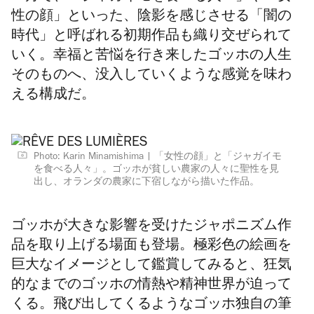
性の顔」といった、陰影を感じさせる
「闇の
時代」と呼ばれる
初期作品も織り交ぜられて
いく。幸福と苦悩を行き来したゴッホの人生
そのものへ、没入していくような感覚を味わ
える構成だ。
Photo: Karin Minamishima
「女性の顔」と「ジャガイモ
を食べる人々」。ゴッホが貧しい農家の人々に聖性を見
出し、オランダの農家に下宿しながら描いた作品。
ゴッホが大きな影響を受けたジャポニズム作
品を取り上げる場面も登場。極彩色の絵画を
巨大なイメージとして鑑賞してみると、狂気
的なまでのゴッホの情熱や精神世界が迫って
くる。飛び出してくるようなゴッホ独自の筆