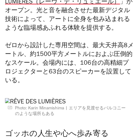
LUMIÈRES（レーヴ・デ・リュミエール）
」が
オープン。光と音を融合させた最新デジタル
技術によって、アートに
全身を包み込まれる
ような臨場感あふれる体験を提供する。
ゼロから設計した専用空間は、最大天井高8メ
ートル、約1500平方メートルにおよぶ圧倒的
なスケール。会場内には、106台の高精細プ
ロジェクターと63台のスピーカーを設置して
いる。
Photo: Karin Minamishima
エリアを見渡せるバルコニー
のような場所もある
ゴッホの人生や心へ歩み寄る