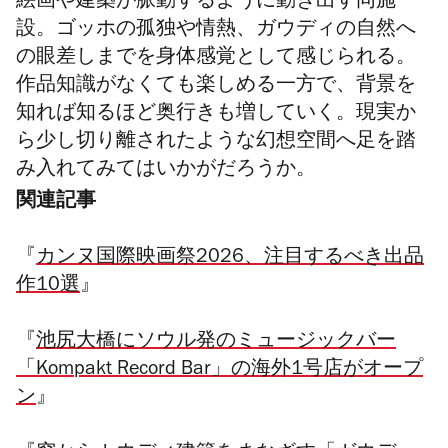
絵画や建築が脈動するように動き出す同施
設。ゴッホの孤独や情熱、ガウディの自然へ
の眼差しまでを身体感覚として感じられる。
作品知識がなくても楽しめる一方で、背景を
知れば知るほど奥行きも増していく。現実か
ら少し切り離されたような幻想空間へ足を踏
み入れてみてはいかがだろうか。
関連記事
『
カンヌ国際映画祭2026、注目するべき出品
作10選
』
『
池尻大橋にソウル発のミュージックバー
「Kompakt Record Bar」の海外1号店がオープ
ン
』