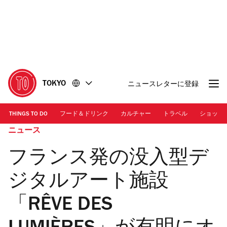
コ
フ
ン
ッ
テ
タ
ン
ー
ツ
に
に
移
移
動
TOKYO
ニュースレターに登録
動
THINGS TO DO
フード＆ドリンク
カルチャー
トラベル
ショッピ
ニュース
フランス発の没入型デ
ジタルアート施設
「RÊVE DES