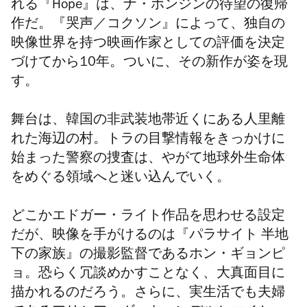
れる『Hope』は、ナ・ホンジンの待望の復帰
作だ。『哭声／コクソン』によって、独自の
映像世界を持つ映画作家としての評価を決定
づけてから10年。ついに、その新作が姿を現
す。
舞台は、韓国の非武装地帯近くにある人里離
れた海辺の村。トラの目撃情報をきっかけに
始まった警察の捜査は、やがて地球外生命体
をめぐる領域へと迷い込んでいく。
どこかエドガー・ライト作品を思わせる設定
だが、映像を手がけるのは『パラサイト 半地
下の家族』の撮影監督であるホン・ギョンピ
ョ。恐らく冗談めかすことなく、大真面目に
描かれるのだろう。さらに、実生活でも夫婦