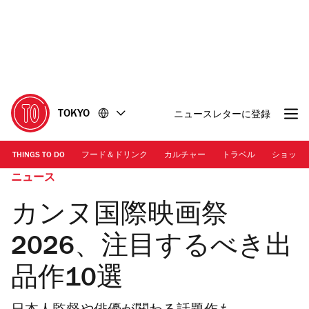
コ
フ
ン
ッ
テ
タ
ン
ー
ツ
に
に
移
移
動
TOKYO
ニュースレターに登録
動
THINGS TO DO
フード＆ドリンク
カルチャー
トラベル
ショッピ
ニュース
カンヌ国際映画祭
2026、注目するべき出
品作10選