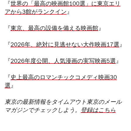
『
世界の「最高の映画館100選」に東京エリ
アから3館がランクイン
』
『
東京、最高の設備を備える映画館
』
『
2026年、絶対に見逃せない大作映画17選
』
『
2026年度公開、人気漫画の実写映画5選
』
『
史上最高のロマンチックコメディ映画30
選
』
東京の最新情報をタイムアウト東京のメール
マガジンでチェックしよう。
登録はこちら