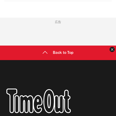
広告
Back to Top