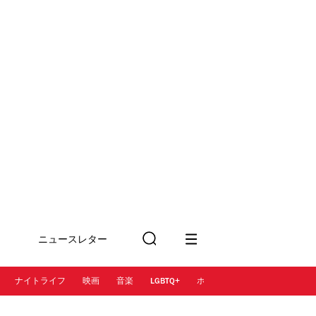
ニュースレター
検
に登録
索
ナイトライフ
映画
音楽
LGBTQ+
ホテル
レストラン＆カフェ