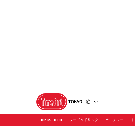
コ
フ
ン
ッ
テ
タ
ン
ー
ツ
に
に
移
移
動
動
TOKYO
THINGS TO DO
フード＆ドリンク
カルチャー
ト