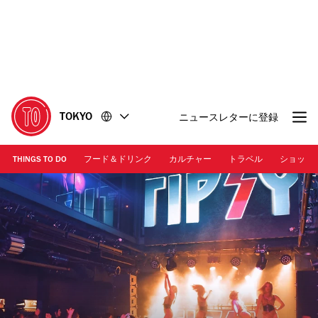
コ
フ
ン
ッ
テ
タ
ン
ー
ツ
に
に
移
移
動
TOKYO
ニュースレターに登録
動
THINGS TO DO
フード＆ドリンク
カルチャー
トラベル
ショッピ