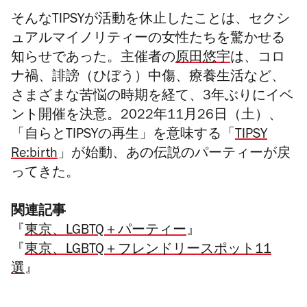
そんなTIPSYが活動を休止したことは、セクシ
ュアルマイノリティーの女性たちを驚かせる
知らせであった。主催者の
原田悠宇
は、コロ
ナ禍、誹謗（ひぼう）中傷、療養生活など、
さまざまな苦悩の時期を経て、3年ぶりにイベ
ント開催を決意。2022年11月26日（土）、
「自らとTIPSYの再生」を意味する「
TIPSY
Re:birth
」が始動、あの伝説のパーティーが戻
ってきた。
関連記事
『
東京、LGBTQ＋パーティー
』
『
東京、LGBTQ＋フレンドリースポット11
選
』