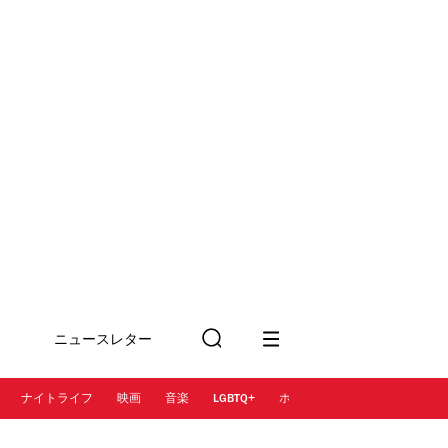
ニュースレター
検
に登録
索
ナイトライフ
映画
音楽
LGBTQ+
ホテル
レストラン＆カフェ