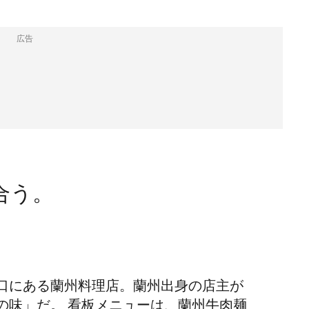
広告
合う。
口にある蘭州料理店。蘭州出身の店主が
の味」だ。 看板メニューは、蘭州牛肉麺