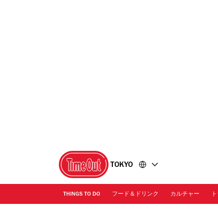
コ
フ
ン
ッ
テ
タ
ン
ー
ツ
に
に
移
移
動
動
TOKYO
THINGS TO DO
フード＆ドリンク
カルチャー
ト