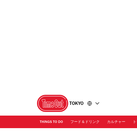
コ
フ
ン
ッ
テ
タ
ン
ー
ツ
に
に
移
移
動
動
TOKYO
THINGS TO DO
フード＆ドリンク
カルチャー
ト