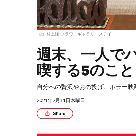
村上隆 フラワーギャラリーステイ
週末、一人で
喫する5のこと
自分への贅沢やおの投げ、ホラー映
2021年2月11日木曜日
Share