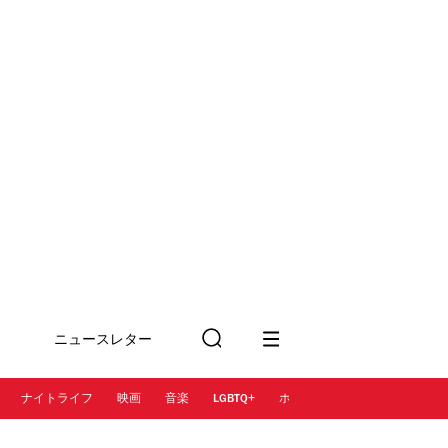
ニュースレター
検
に登録
索
ナイトライフ
映画
音楽
LGBTQ+
ホテル
レストラン＆カフェ