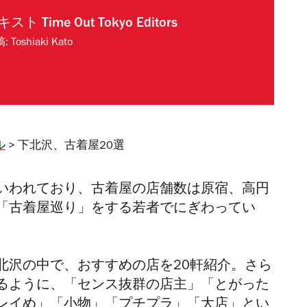
キスト
Time Out Tokyo Editors
稿:
Toshiaki Kato
ル
> 下北沢、古着屋20選
いわれており、古着屋の店舗数は原宿、高円
「古着屋巡り」をする若者でにぎわってい
北沢の中で、おすすめの店を20軒紹介。さら
るように、「センス抜群の店主」「とがった
レイめ」「小物」「プチプラ」「大店」とい