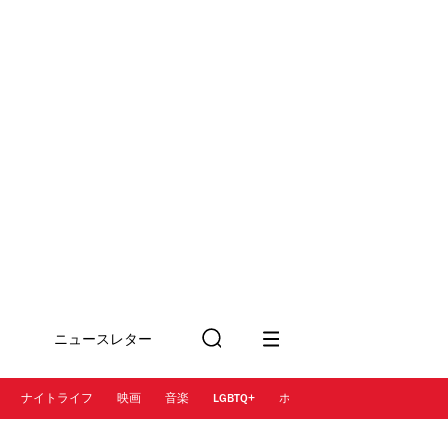
ニュースレター
検
に登録
索
ナイトライフ
映画
音楽
LGBTQ+
ホテル
レストラン＆カフェ