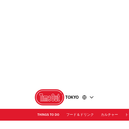
コ
フ
ン
ッ
テ
タ
ン
ー
ツ
に
に
移
移
動
動
TOKYO
THINGS TO DO
フード＆ドリンク
カルチャー
ト