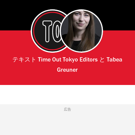
テキスト
Time Out Tokyo Editors
と
Tabea
Greuner
広告