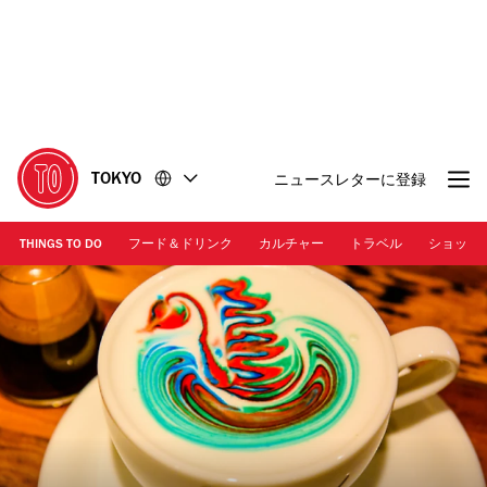
コ
フ
ン
ッ
テ
タ
ン
ー
ツ
に
に
移
移
動
TOKYO
ニュースレターに登録
動
THINGS TO DO
フード＆ドリンク
カルチャー
トラベル
ショッピ