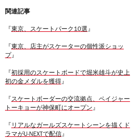
関連記事
『
東京、スケートパーク10選
』
『
東京、店主がスケーターの個性派ショッ
プ
』
『
初採用のスケートボードで堀米雄斗が史上
初の金メダルを獲得
』
『
スケートボーダーの交流拠点、ペイジャー
トーキョーが神保町にオープン
』
『
リアルなガールズスケートシーンを描くド
ラマがU-NEXTで配信
』