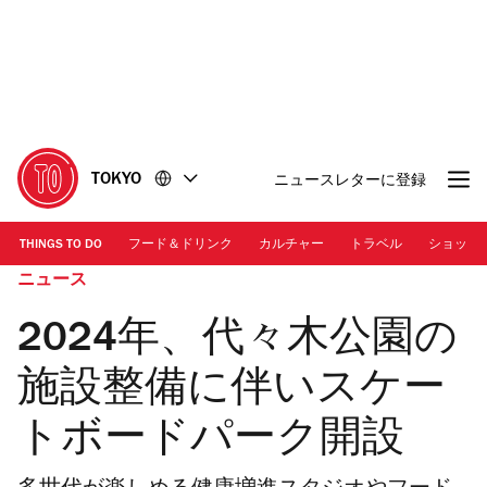
コ
フ
ン
ッ
テ
タ
ン
ー
ツ
に
に
移
移
動
TOKYO
ニュースレターに登録
動
THINGS TO DO
フード＆ドリンク
カルチャー
トラベル
ショッピ
ニュース
2024年、代々木公園の
施設整備に伴いスケー
トボードパーク開設