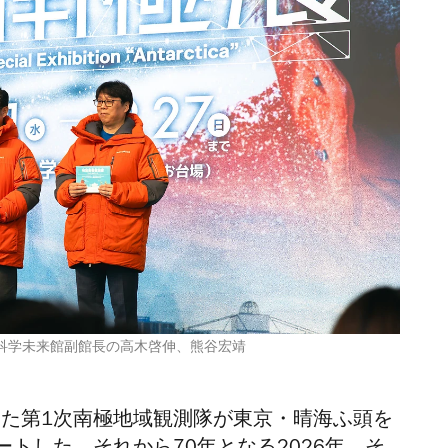
橋田元、日本科学未来館副館長の高木啓伸、熊谷宏靖
った第1次南極地域観測隊が東京・晴海ふ頭を