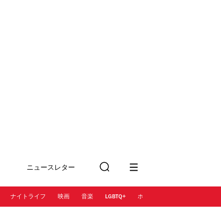
ニュースレター
検
に登録
索
ナイトライフ
映画
音楽
LGBTQ+
ホテル
レストラン＆カフェ