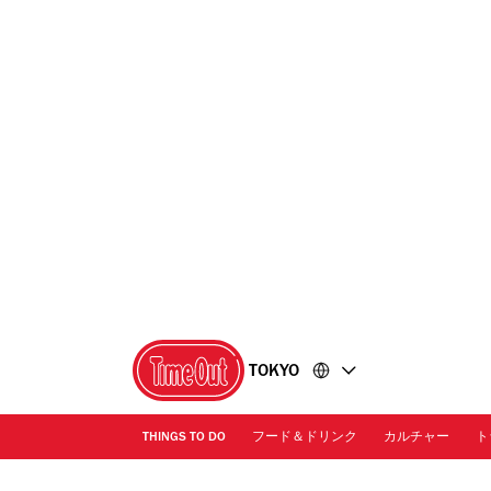
コ
フ
ン
ッ
テ
タ
ン
ー
ツ
に
に
移
移
動
動
TOKYO
THINGS TO DO
フード＆ドリンク
カルチャー
ト