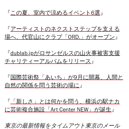
『
この夏、室内で涼めるイベント6選
』
『
アーティストのネクストステップを支える
場へ、代官山にクラブ「ORD.」がオープン
』
『
dublab.jpがロサンゼルスの山火事被害支援
チャリティーアルバムをリリース
』
『
国際芸術祭「あいち」が9月に開幕、人間と
自然の関係を問う芸術の場に
』
『
「新しさ」とは何かを問う、横浜の駅ナカ
に芸術複合施設「Art Center NEW」が誕生
』
東京の最新情報をタイムアウト東京のメール