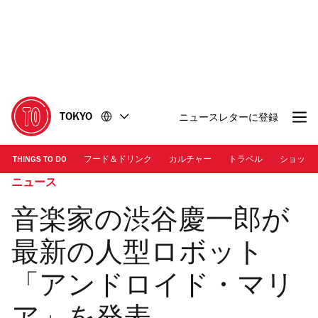
コ
フ
ン
ッ
テ
タ
ン
ー
ツ
に
に
移
移
動
TOKYO
ニュースレターに登録
動
THINGS TO DO
フード＆ドリンク
カルチャー
トラベル
ショッピ
ニュース
音楽家の渋谷慶一郎が
最新の人型ロボット
「アンドロイド・マリ