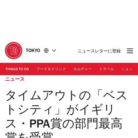
コ
フ
ン
ッ
テ
タ
ン
ー
ツ
に
に
移
移
動
TOKYO
ニュースレターに登録
動
THINGS TO DO
フード＆ドリンク
カルチャー
トラベル
ショッピ
ニュース
タイムアウトの「ベス
トシティ」がイギリ
ス・PPA賞の部門最高