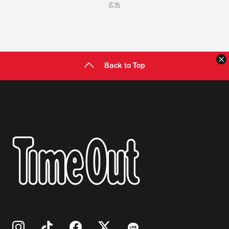
広告
Back to Top