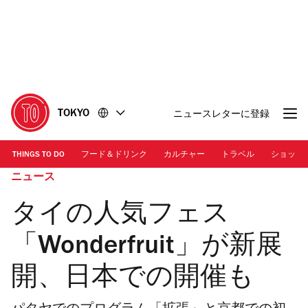
コ
フ
ン
ッ
テ
タ
ン
ー
ツ
に
に
移
移
動
TOKYO
ニュースレターに登録
動
THINGS TO DO
フード＆ドリンク
カルチャー
トラベル
ショッピ
ニュース
タイの人気フェス
「Wonderfruit」が新展
開、日本での開催も