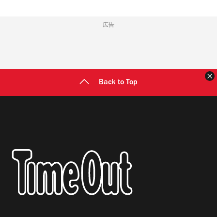
広告
Back to Top