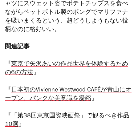
ャツにスウェット姿でポテトチップスを食べ
ながらペットボトル製のボングでマリファナ
を吸いまくるという、超どうしようもない役
柄なのに格好いい。
関連記事
『
東京で矢沢あいの作品世界を体験するため
の6の方法
』
『
日本初のVivienne Westwood CAFÉが青山にオ
ープン、パンクな美意識を凝縮
』
『
「第38回東京国際映画祭」で観るべき作品
10選
』