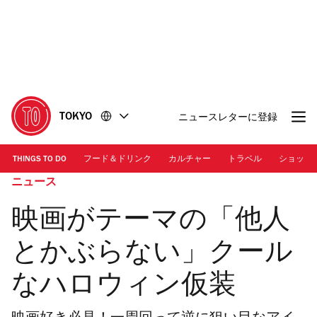
コ
フ
ン
ッ
テ
タ
ン
ー
ツ
に
に
移
移
動
TOKYO
ニュースレターに登録
動
THINGS TO DO
フード＆ドリンク
カルチャー
トラベル
ショッピ
ニュース
映画がテーマの「他人
とかぶらない」クール
なハロウィン仮装