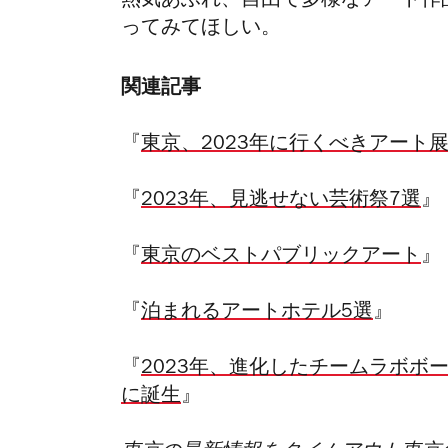
熱気あふれ、自由で多様なアート作
ってみてほしい。
関連記事
『
東京、2023年に行くべきアート
『
2023年、見逃せない芸術祭7選
』
『
東京のベストパブリックアート
』
『
泊まれるアートホテル5選
』
『
2023年、進化したチームラボボ
に誕生
』