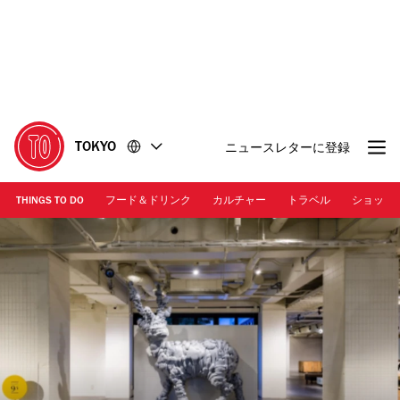
コ
フ
ン
ッ
テ
タ
ン
ー
ツ
に
に
移
移
動
TOKYO
ニュースレターに登録
動
THINGS TO DO
フード＆ドリンク
カルチャー
トラベル
ショッピ