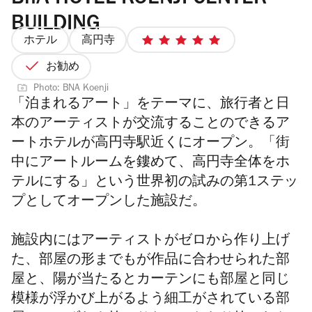
BUILDING
ホテル
高円寺
5
5
お勧め
つ
Photo: BNA Koenji
星
「泊まれるアート」をテーマに、旅行者と日
中
本のアーティストが交流することのできるア
ートホテルが高円寺駅近くにオープン。「街
中にアートルームを鏤めて、高円寺全体をホ
テルにする」という世界初の試みの第1ステッ
プとしてオープンした施設だ。
施設内にはアーティストがゼロから作り上げ
た、
部屋の形までもが作品に合わせられた部
屋と、
陽が当たるとカーテンにも部屋と同じ
模様が浮かび上がるよう細工
がされている部