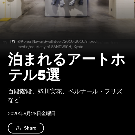
©Kohei Nawa/Swell-deer/2010-2016/mixed
©Kohei Nawa/Swell-deer/2010-2016/mixed media/courtesy of
media/courtesy of SANDWICH, Kyoto
SANDWICH, Kyoto
泊まれるアートホ
テル5選
百段階段、蜷川実花、ベルナール・フリズ
など
2020年8月28日金曜日
Share