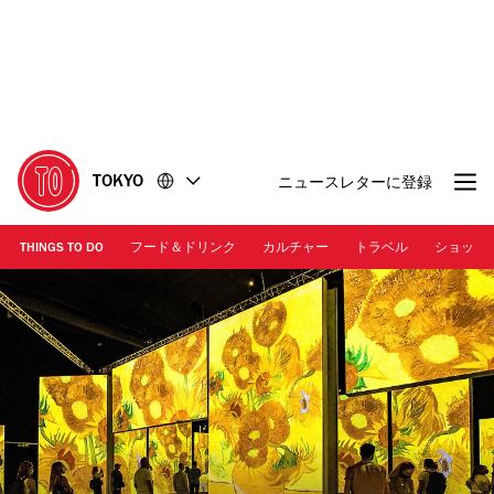
コ
フ
ン
ッ
テ
タ
ン
ー
ツ
に
に
移
移
動
TOKYO
ニュースレターに登録
動
THINGS TO DO
フード＆ドリンク
カルチャー
トラベル
ショッピ