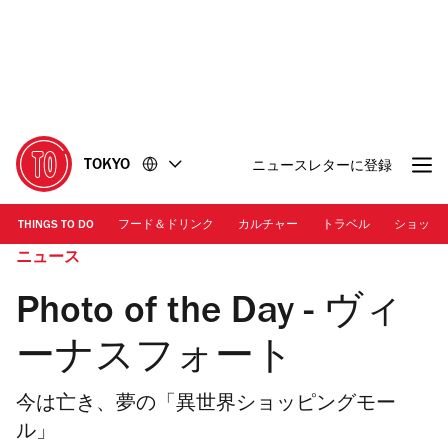
コ
フ
ン
ッ
テ
タ
ン
ー
ツ
に
に
移
移
動
TOKYO
ニュースレターに登録
動
THINGS TO DO
フード＆ドリンク
カルチャー
トラベル
ショッピ
ニュース
Photo of the Day - ヴィ
ーナスフォート
今は亡き、夢の「異世界ショッピングモー
ル」