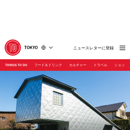
コ
フ
ン
ッ
テ
タ
ン
ー
ツ
に
に
移
移
動
TOKYO
ニュースレターに登録
動
THINGS TO DO
フード＆ドリンク
カルチャー
トラベル
ショッピ