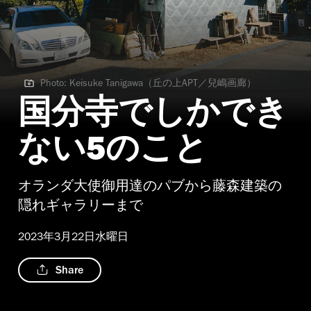
Photo: Keisuke Tanigawa（丘の上APT／兒嶋画廊）
Photo: Keisuke Tanigawa（丘の上APT／兒嶋画廊）
国分寺でしかでき
ない5のこと
オランダ大使御用達のパブから藤森建築の
隠れギャラリーまで
2023年3月22日水曜日
Share