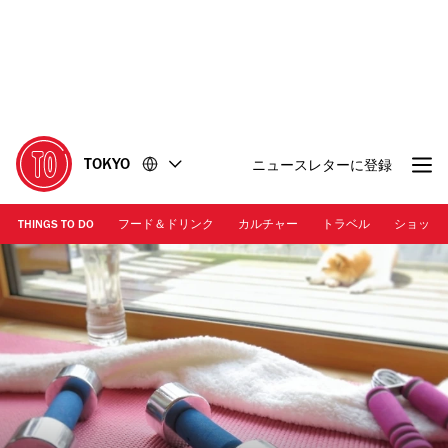
コ
フ
ン
ッ
テ
タ
ン
ー
ツ
に
に
移
移
動
TOKYO
ニュースレターに登録
動
THINGS TO DO
フード＆ドリンク
カルチャー
トラベル
ショッピ