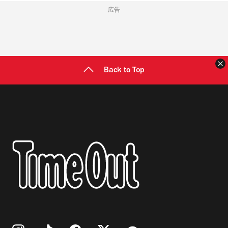
広告
Back to Top