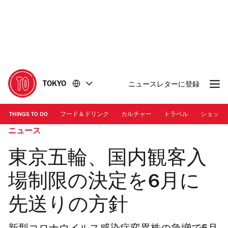
コ
フ
ン
ッ
テ
タ
ン
ー
ツ
に
に
移
移
動
TOKYO
ニュースレターに登録
動
THINGS TO DO
フード＆ドリンク
カルチャー
トラベル
ショッピ
ニュース
東京五輪、国内観客入
場制限の決定を6月に
先送りの方針