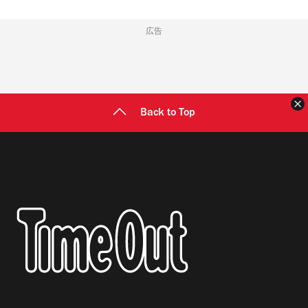
広告
Back to Top