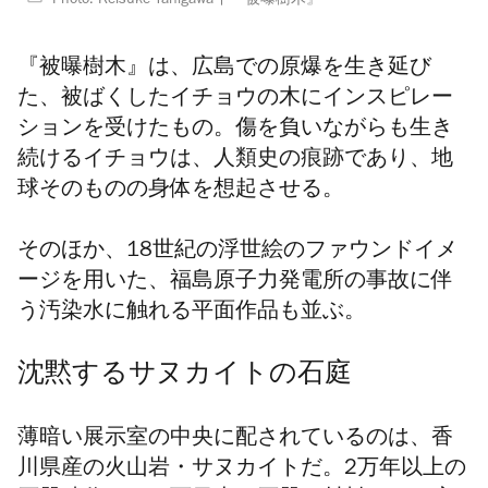
Photo: Keisuke Tanigawa
『被曝樹木』
『被曝樹木』は、広島での原爆を生き
延び
た、被ばくしたイチョウの木にインスピレー
ションを受けたもの。傷を負いながらも生き
続けるイチョウは、人類史の痕跡であり、地
球そのものの身体を想起させる。
そのほか、
18世紀の浮世絵のファウンドイメ
ージを用いた、福島原子力発電所の事故に伴
う汚染水に触れる平面作品も並ぶ。
沈黙するサヌカイトの石庭
薄暗い展示室の中央に配されているのは、香
川県産の火山岩・サヌカイトだ。2万年以上の