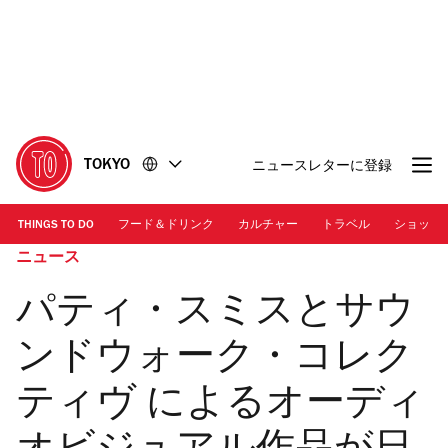
コ
フ
ン
ッ
テ
タ
ン
ー
ツ
に
に
移
移
動
TOKYO
ニュースレターに登録
動
THINGS TO DO
フード＆ドリンク
カルチャー
トラベル
ショッピ
ニュース
パティ・スミスとサウ
ンドウォーク・コレク
ティヴ によるオーディ