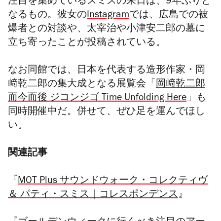
注目を集めているスミスの来日は、
9年ぶりと
なるもの。彼女
の
Instagram
では、広島での被
爆者との対談や、太宰治や小津安二郎の墓に
立ち寄ったことが投稿されている。
なお同館では、日本を代表する造形作家・
岡
﨑乾二郎
の集大成となる展覧会
「
岡﨑乾二郎
而今而後 ジコンジゴ Time Unfolding Here
」も
同時開催中だ。併せて、ぜひ足を運んでほし
い。
関連記事
『
MOT Plus
サウンドウォーク・コレクティヴ
＆ パティ・スミス｜コレスポンデンス
』