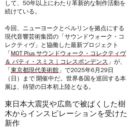
して、50年以上にわたり革新的な制作活動を
続けている。
今回、
ニューヨークとベルリンを拠点にする
現代音響芸術集団の
「
サウンドウォーク・コ
レクティヴ」
と協働した最新プロジェクト
「
MOT Plus
サウンドウォーク・コレクティヴ
＆ パティ・スミス｜コレスポンデンス
」が、
「
東京都現代美術館
」で2025年6月29日
（日）まで 開催中だ。
世界各国を巡回する本
展は、
待望の日本初上陸となる。
東日本大震災や
広島で被ばくした樹
木から
インスピレーションを受けた
新作