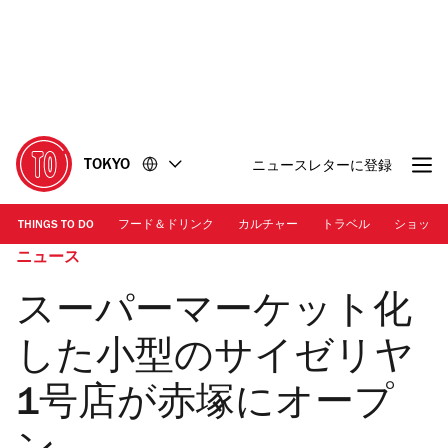
コ
フ
ン
ッ
テ
タ
ン
ー
ツ
に
に
移
移
動
TOKYO
ニュースレターに登録
動
THINGS TO DO
フード＆ドリンク
カルチャー
トラベル
ショッピ
ニュース
スーパーマーケット化
した小型のサイゼリヤ
1号店が赤塚にオープ