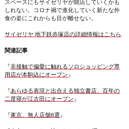
スペースにもサイゼリヤが開店していくかも
しれない。コロナ禍で進化していく新たな外
食の姿にこれからも目が離せない。
サイゼリヤ 地下鉄赤塚店の詳細情報はこちら
関連記事
『
非接触で偏愛に触れるソロショッピング専
用店が本駒込にオープン
』
『
あらゆる表現と出合える独立書店、百年の
二度寝が江古田にオープン
』
『
東京、無人店舗8選
』