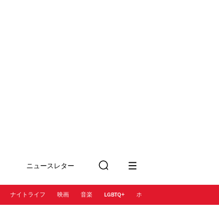
ニュースレター
検
に登録
索
ナイトライフ
映画
音楽
LGBTQ+
ホテル
レストラン＆カフェ