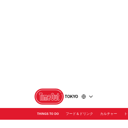
コ
フ
ン
ッ
テ
タ
ン
ー
ツ
に
に
移
移
動
動
TOKYO
THINGS TO DO
フード＆ドリンク
カルチャー
ト