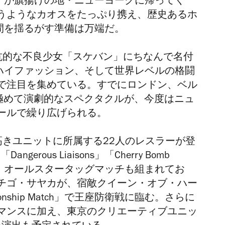
ン）」が旗揚げの地・ニューヨークに帰ってく
うようなカオスをたっぷり携え、歴史あるホ
m」の空間を揺るがす準備は万端だ。
反抗的な不良少女「スケバン」にちなんで名付
ク、ハイファッション、そして世界レベルの格闘
で注目を集めている。すでにロンドン、ベル
きた極めて演劇的なスペクタクルが、今度はニュ
ールで繰り広げられる。
高きユニットに所属する22人のレスラーが登
ngerous Liaisons」「Cherry Bomb
dals」だ。オールスタータッグマッチも組まれてお
チゴ・サヤカが、宿敵クイーン・オブ・ハー
mpionship Match」で王座防衛戦に臨む。さらに
マンスに加え、東京のクリエーティブユニッ