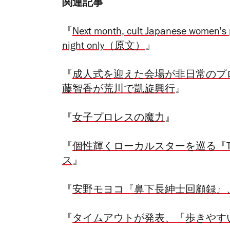
関連記事
『
Next month, cult Japanese women's p
night only（原文）
』
『
成人式を迎えた会場が非日常のプ
藤智香が荒川で凱旋興行
』
『
女子プロレスの魔力
』
『
個性輝くローカルスターを巡る『Time O
ス
』
『
安野モヨコ『鼻下長紳士回顧録』、
『
タイムアウトが発表、「歩きやすい