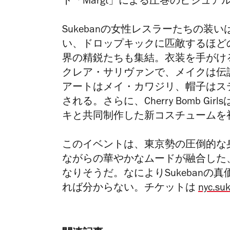
ト「Margt」による圧巻のビジュ
Sukebanの女性レスラーたちの
い、ドロップキックに匹敵するほど
界の精鋭たちも集結。衣装を手がけ
クレア・サリヴァンで、メイクは伝
アートはメイ・カワジリ、帽子はス
される。さらに、Cherry Bomb 
キと共同制作した新コスチュームを
このイベントは、東京勢の圧倒的な
ながらの華やかなムードが融合した
なりそうだ。なによりSukeban
れば分からない。チケットは
nyc.su