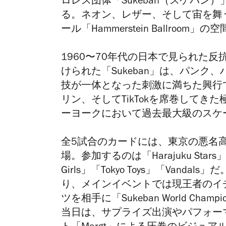
ロレス団体「Sukeban（スケバ
る。ネオン、レザー、そして宙を舞
ール「Hammerstein Ballroo
1960〜70年代の日本で見られた
けられた「Sukeban」は、パン
技が一体となった刺激に満ちた興行
リン、そしてTikTokを席巻して
ーヨークにおいて過去最大級のスケ
全5試合のカードには、東京の悪名
場。参加するのは「Harajuku Stars」「Da
Girls」「Tokyo Toys」「Van
り、メインイベントでは現王者のイ
ツを相手に「Sukeban World Cha
当日は、サプライズ出演やパフォー