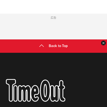
広告
Back to Top