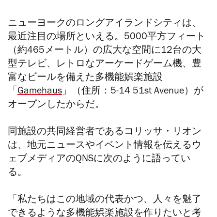
ニューヨークの
ロングアイランドシティ
は、
最近注目の場所といえる。5000平方フィート
（約465メートル）の広大な空間に12台の大
型テレビ、レトロな
アーケードゲーム
機、豊
富なビールを備えた多機能娯楽施設
「
Gamehaus
」（住所：
5-14 51st Avenue）
が
オープンしたからだ。
同施設の共同経営者であるコリッサ・リオン
は、地元ニュースやイベント情報を伝えるウ
ェブメディアのQNSに次のように語ってい
る。
「私たちはこの地域の代表かつ、人々を魅了
できるような多機能娯楽施設を作りたいと考