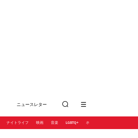
ニュースレター
検
に登録
索
ナイトライフ
映画
音楽
LGBTQ+
ホテル
レストラン＆カフェ