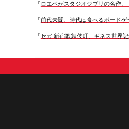
『
ロエベがスタジオジブリの名作、
『
前代未聞、時代は食べるボードゲ
『
セガ
新宿歌舞伎町、ギネス世界記