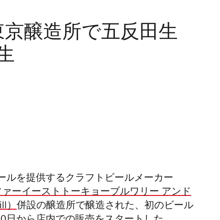
ewing東京醸造所で五反田生
生
ールを提供する
クラフトビールメーカー
ファーイーストトーキョーブルワリー アンド
ll
）
併設の醸造所
で醸造された、
初のビール