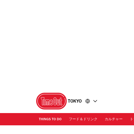
コ
フ
ン
ッ
テ
タ
ン
ー
ツ
に
に
移
移
動
動
TOKYO
THINGS TO DO
フード＆ドリンク
カルチャー
ト