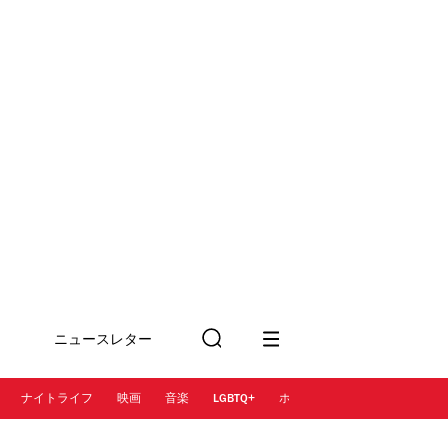
ニュースレター
検
に登録
索
ナイトライフ
映画
音楽
LGBTQ+
ホテル
レストラン＆カフェ