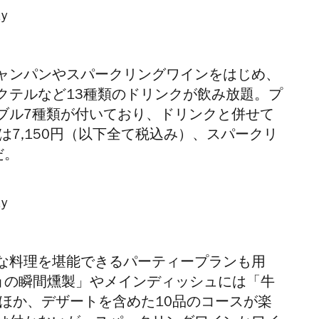
ャンパンやスパークリングワインをはじめ、
クテルなど13種類のドリンクが飲み放題。プ
ブル7種類が付いており、ドリンクと併せて
は
7,150円（以下全て税込み）、
スパークリ
だ。
な料理を堪能できるパーティープランも用
ョの瞬間燻製」や
メインディッシュには
「牛
のほか、デザートを含めた
10品のコースが楽