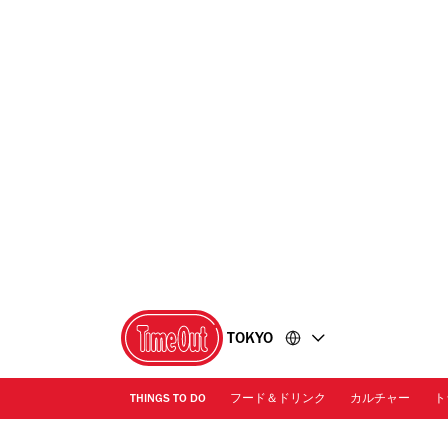
コ
フ
ン
ッ
テ
タ
ン
ー
ツ
に
に
移
移
動
動
TOKYO
THINGS TO DO
フード＆ドリンク
カルチャー
ト