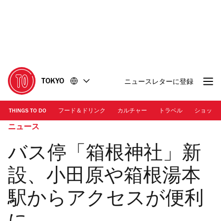
コ
フ
ン
ッ
テ
タ
ン
ー
ツ
に
に
移
移
動
TOKYO
ニュースレターに登録
動
THINGS TO DO
フード＆ドリンク
カルチャー
トラベル
ショッピ
ニュース
バス停「箱根神社」新
設、小田原や箱根湯本
駅からアクセスが便利