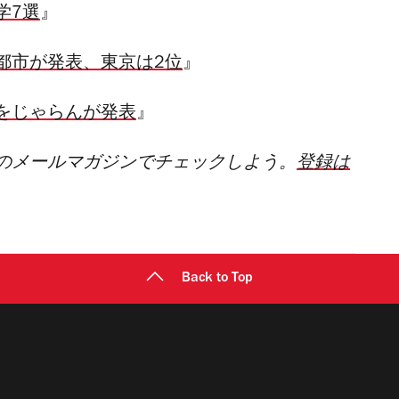
学7選
』
都市が発表、東京は2位
』
をじゃらんが発表
』
のメールマガジンでチェックしよう。
登録は
Back to Top