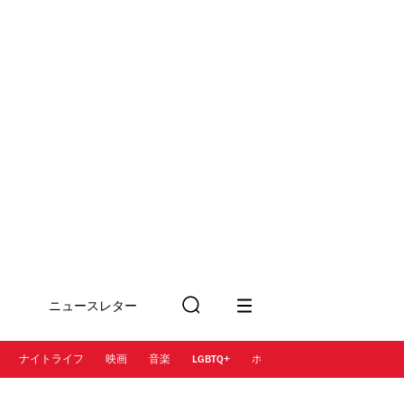
ニュースレター
検
に登録
索
ナイトライフ
映画
音楽
LGBTQ+
ホテル
レストラン＆カフェ