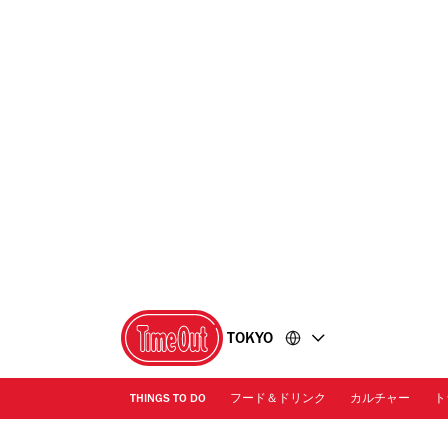
コ
フ
ン
ッ
テ
タ
ン
ー
ツ
に
に
移
移
動
動
TOKYO
THINGS TO DO
フード＆ドリンク
カルチャー
ト