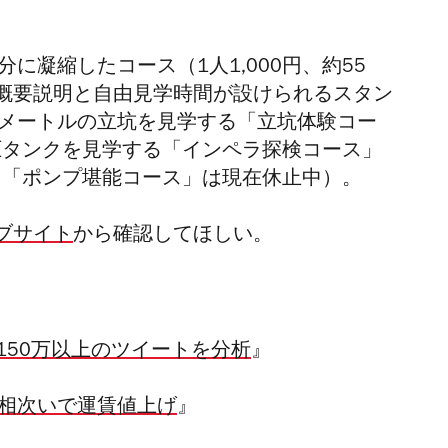
に凝縮したコース（1人1,000円、約55
概要説明と自由見学時間が設けられるスタン
0メートルの立坑を見学する「立坑体験コー
、調圧タンクを見学する「インペラ探検コース」
る（「ポンプ堪能コース」は現在休止中）。
ブサイト
から確認してほしい。
が150万以上のツイートを分析
』
が相次いで運賃値上げ
』