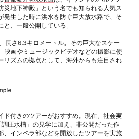
る
首都圏外郭放水路
は、ギリシャのパルテノ
​防災地下神殿」という名でも知られる人気ス
が発生した時
に洪水を防ぐ
巨大放水路で、そ
にと、一般公開している。
、
長さ6.3キロメートル。その巨大なスケー
で、映画やミュージックビデオなどの撮影に使
ーリズムの拠点として、海外からも注目され
イド付きのツアーがおすすめ。現在、社会実
「調圧水槽」の見学に加え、非公開だった作
部、インペラ部などを開放したツアーを実施