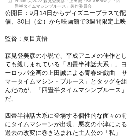
Photo: (C)2022 森見登美彦・上田誠・KADOKAWA／「四
畳半タイムマシンブルース」製作委員会
公開日：
9月14日からディズニープラスで配
信、30日（金）から映画館で3週間限定上映
監督：
夏目真悟
森見登美彦の小説で、平成アニメの佳作とし
ても親しまれている「四畳半神話大系」。
ヨ
ーロッパ企画の上田誠による青春SF戯曲「サ
マータイムマシン・ブルース」とタッグを組
んだのが、「四畳半タイムマシンブルース」
だ。
四畳半神話大系に登場する個性的な面々の前
にタイムマシーンが出現。悪友の小津による
過去の改変に巻き込まれた主人公の「私」