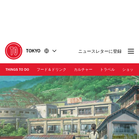
コ
フ
ン
ッ
テ
タ
ン
ー
ツ
に
に
移
移
動
TOKYO
ニュースレターに登録
動
THINGS TO DO
フード＆ドリンク
カルチャー
トラベル
ショッピ