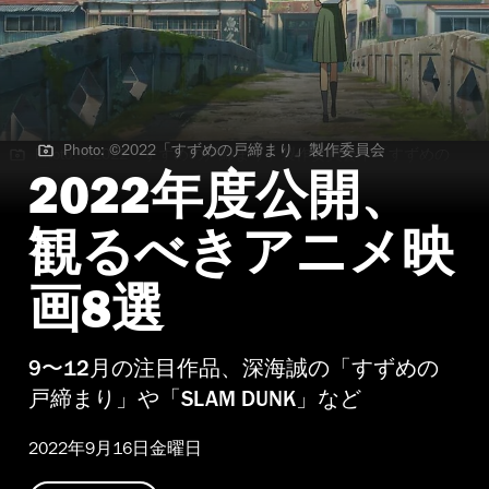
Photo: ©2022「すずめの戸締まり」製作委員会
Photo: ©2022「すずめの戸締まり」製作委員会 | 「すずめの
戸締まり」
2022年度公開、
観るべきアニメ映
画8選
9〜12月の注目作品、深海誠の「すずめの
戸締まり」や「SLAM DUNK」など
2022年9月16日金曜日