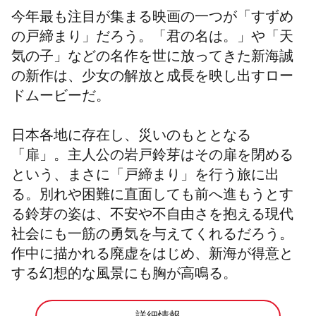
今年最も注目が集まる映画の一つが「すずめ
の戸締まり」だろう。「君の名は。」や「天
気の子」などの名作を世に放ってきた新海誠
の新作は、少女の解放と成長を映し出すロー
ドムービーだ。
日本各地に存在し、災いのもととなる
「扉」。
主人公の岩戸鈴芽はその扉を閉める
という、まさに「戸締まり」を行う旅に出
る。
別れや困難に直面しても前へ進もうとす
る
鈴芽の
姿は、
不安や不自由さを抱える現代
社会にも一筋の勇気を与えてくれるだろう。
作中に描かれる廃虚をはじめ、新海が得意と
する幻想的な風景にも胸が高鳴る。