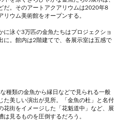
の中を泳ぐきらびやかな
金魚たちの展示は、
どだ。その
アートアクアリウムは2020年8
アリウム美術館をオープンする。
かに泳ぐ3万匹の金魚たちはプロジェクショ
出に。館内は2階建てで、各展示室は五感で
重な種類の金魚から縁日などで見られる一般
じた美しい演出が見所。「金魚の杜」と名付
の
花街
をイメージした「
花魁道中
」など、展
槽は見るものを圧倒するだろう。