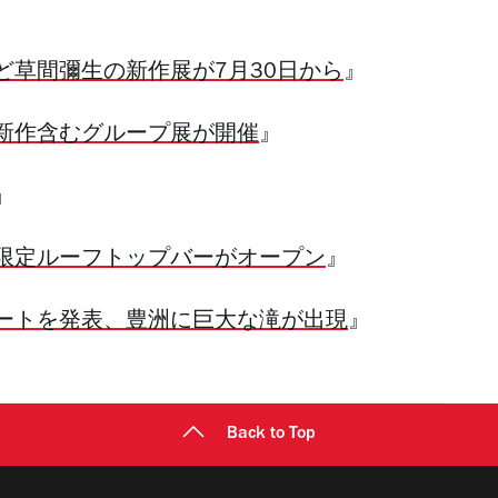
ど草間彌生の新作展が7月30日から
』
新作含むグループ展が開催
』
』
限定ルーフトップバーがオープン
』
ートを発表、豊洲に巨大な滝が出現
』
Back to Top