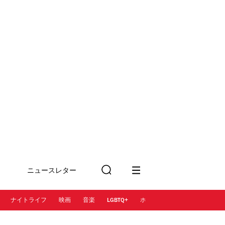
ニュースレター
検
に登録
索
ナイトライフ
映画
音楽
LGBTQ+
ホテル
レストラン＆カフェ