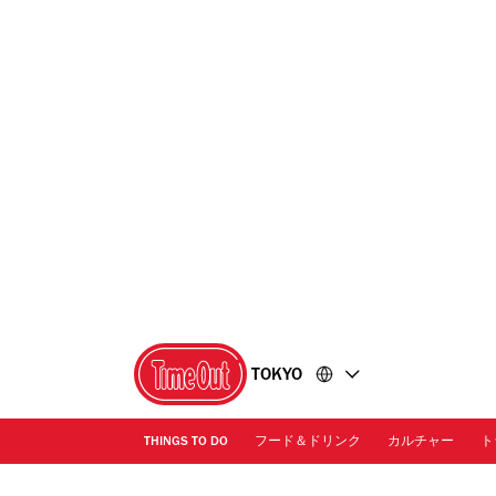
コ
フ
ン
ッ
テ
タ
ン
ー
ツ
に
に
移
移
動
動
TOKYO
THINGS TO DO
フード＆ドリンク
カルチャー
ト