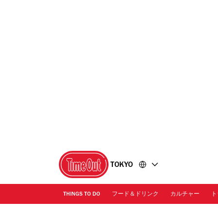
コ
フ
ン
ッ
テ
タ
ン
ー
ツ
に
に
移
移
動
動
TOKYO
THINGS TO DO
フード＆ドリンク
カルチャー
ト