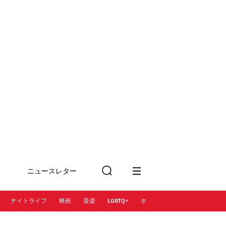
ニュースレター
検
に登録
索
ナイトライフ
映画
音楽
LGBTQ+
ホテル
レストラン＆カフェ