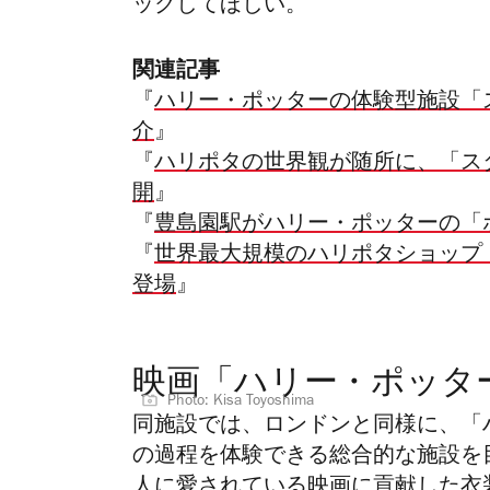
ックしてほしい。
関連記事
『
ハリー・ポッターの体験型施設「
介
』
『
ハリポタの世界観が随所に、「ス
開
』
『
豊島園駅がハリー・ポッターの「
『
世界最大規模のハリポタショップ
登場
』
映画「ハリー・ポッタ
Photo: Kisa Toyoshima
同施設では、ロンドンと同様に、「
の過程を体験できる総合的な施設を
人に愛されている映画に貢献した衣