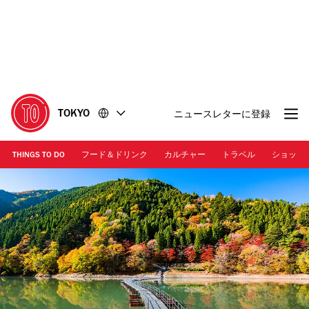
コ
フ
ン
ッ
テ
タ
ン
ー
ツ
に
に
移
移
動
TOKYO
ニュースレターに登録
動
THINGS TO DO
フード＆ドリンク
カルチャー
トラベル
ショッピ