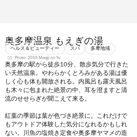
奥多摩温泉 もえぎの湯
ヘルス＆ビューティー
スパ
多摩地域
Photo: 2019 Moegi no Yu
奥多摩の駅から徒歩
10
分、散歩気分で行きた
い天然温泉。やわらかくとろみがある湯は優
しく心も体も開放される。内風呂も露天風呂
も木々に包まれた絶景の中、耳を澄ますと清
流のせせらぎが聞こえて来る。
紅葉の季節は葉が色づき絶景に。これだけで
もアウトドア体験した気分になれるかもしれ
ない。川魚の塩焼き定食や奥多摩ヤマメの造