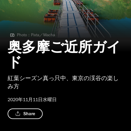
Photo：Pixta／Macha
Photo：Pixta／Macha
奥多摩ご近所ガイ
ド
紅葉シーズン真っ只中、東京の渓谷の楽し
み方
2020年11月11日水曜日
Share