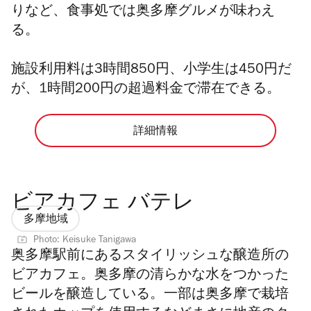
りなど、食事処では奥多摩グルメが味わえ
る。
施設利用料は
3
時間
850
円、小学生は
450
円だ
が、
1
時間
200
円の超過料金で滞在できる。
詳細情報
ビアカフェ バテレ
多摩地域
Photo: Keisuke Tanigawa
奥多摩駅前にあるスタイリッシュな醸造所の
ビアカフェ。奥多摩の清らかな水をつかった
ビールを醸造している。一部は奥多摩で栽培