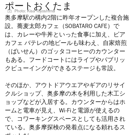
ポートおくたま
Photo: Kisa Toyoshima
奥多摩駅の構内2階に昨年オープンした複合施
設。蕎麦太郎カフェ（SOBATARO CAFE）で
は、カレーや牛丼といった食事に加え、ビア
カフェ バテレの地ビールも味わえ、自家焙煎
（ばいせん）のゴッタコーヒーのカウンター
もある。フードコートにはライブやパブリッ
クビューイングができるステージも常設。
そのほか、アウトドアウエアやギアのリサイ
クルショップ、奥多摩の木を利用した木工シ
ョップなどが入居する。カウンターからはホ
ームと電車が見え、Wi-Fiと電源が使えるの
で、コワーキングスペースとしても活用され
ている。奥多摩探検の発着点になる頼れるス