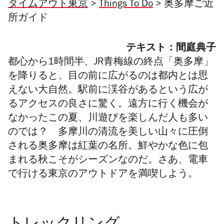
タイムアウト東京
>
Things To Do
> 奥多摩ご近
所ガイド
テキスト：間庭典子
都心から1時間半、JR青梅線の終点「奥多摩」
を降りると、目の前に広がるのは都内とは思
えない大自然。駅前に渓谷があるという広が
るアクセスの良さに驚く。遠方に行く機会が
なかったこの夏、川遊びを楽しんだ人も多い
のでは？ 多摩川の清流を美しい山々に圧倒
される奥多摩は紅葉の名所。鮮やかな色に包
まれる秋こそがシーズンなのだ。さあ、電車
で行ける東京のアウトドアを満喫しよう。