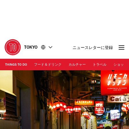
コ
フ
ン
ッ
テ
タ
ン
ー
ツ
に
に
移
移
動
TOKYO
ニュースレターに登録
動
THINGS TO DO
フード＆ドリンク
カルチャー
トラベル
ショッピ